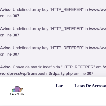
Pular
para
Aviso
: Undefined array key "HTTP_REFERER" in
/www/www
o
on line
307
conteúdo
Aviso
: Undefined array key "HTTP_REFERER" in
/www/www
on line
307
Aviso
: Undefined array key "HTTP_REFERER" in
/www/www
on line
307
Aviso
: Chave de matriz indefinida "HTTP_REFERER" em
/
wordpress/wp/transposh_3rdparty.php
on-line
307
Lar
Latas De Aerosso