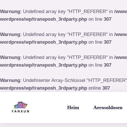
Zum
Inhalt
Warnung
: Undefined array key "HTTP_REFERER" in
/www/
springen
wordpress/wp/transposh_3rdparty.php
on line
307
Warnung
: Undefined array key "HTTP_REFERER" in
/www/
wordpress/wp/transposh_3rdparty.php
on line
307
Warnung
: Undefined array key "HTTP_REFERER" in
/www/
wordpress/wp/transposh_3rdparty.php
on line
307
Warnung
: Undefinierter Array-Schlüssel "HTTP_REFERER
wordpress/wp/transposh_3rdparty.php
online
307
Heim
Aerosoldosen